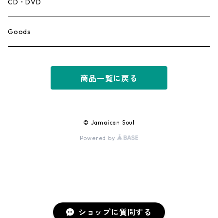
Mento,Calypso,Ballad
CD・DVD
Ska
Goods
Rocksteady
商品一覧に戻る
Roots
Early Reggae/Skins
© Jamaican Soul
Powered by
Lovers
Reggae
Early Dancehall
ショップに質問する