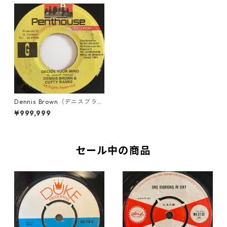
Dennis Brown（デニスブラウ
ン）, Cutty Ranks（カッティ
¥999,999
ランクス） - Decide Your Mi
nd【7'】
セール中の商品