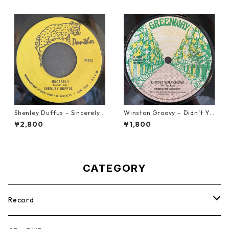
Shenley Duffus - Sincerely
Winston Groovy – Didn’t Yo
【7-22021】
u Know【7-21811】
¥2,800
¥1,800
CATEGORY
Record