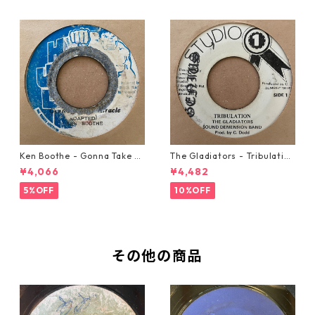
Ken Boothe - Gonna Take A
The Gladiators - Tribulation
Miracle【7-21362】
【7-21365】
¥4,066
¥4,482
5%OFF
10%OFF
その他の商品