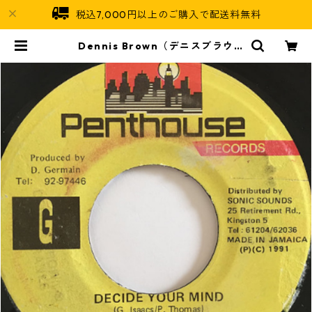
税込7,000円以上のご購入で配送料無料
Dennis Brown（デニスブラウ
ン）, Cutty Ranks（カッティラン
クス） - Decide Your Mind
【7'】 | Jamaican Soul