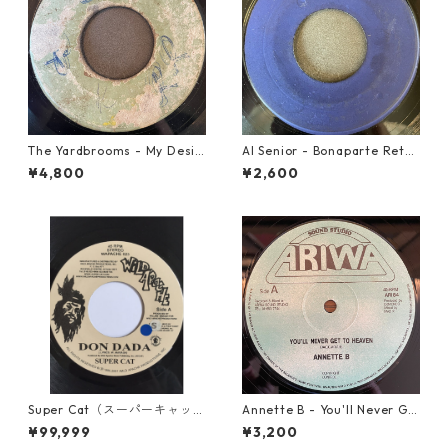
The Yardbrooms - My Desir
Al Senior - Bonaparte Retre
e【7-21922】
at【7-21861】
¥4,800
¥2,600
Super Cat（スーパーキャッ
Annette B - You'll Never Ge
ト） - Don Dada【7inch】
t To Heaven【12-50058】
¥99,999
¥3,200