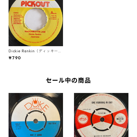
Dickie Rankin（ディッキー・
ランキン）, Japanese（ジャ
¥790
パニーズ） - Raggamuffin J
am【7'】
セール中の商品