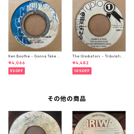
Ken Boothe - Gonna Take A
The Gladiators - Tribulation
Miracle【7-21362】
【7-21365】
¥4,066
¥4,482
5%OFF
10%OFF
その他の商品