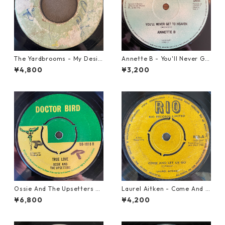
The Yardbrooms - My Desir
Annette B - You'll Never Ge
e【7-21922】
t To Heaven【12-50058】
¥4,800
¥3,200
Ossie And The Upsetters -
Laurel Aitken - Come And L
True Love【7-22000】
et Us Go【7-21779】
¥6,800
¥4,200