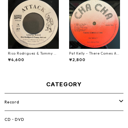
Rico Rodriguez & Tommy Mc
Pat Kelly - There Comes A T
Cook - Going West【7-2198
ime【12-50057】
¥4,600
¥2,800
3】
CATEGORY
Record
Mento,Calypso,Ballad
CD・DVD