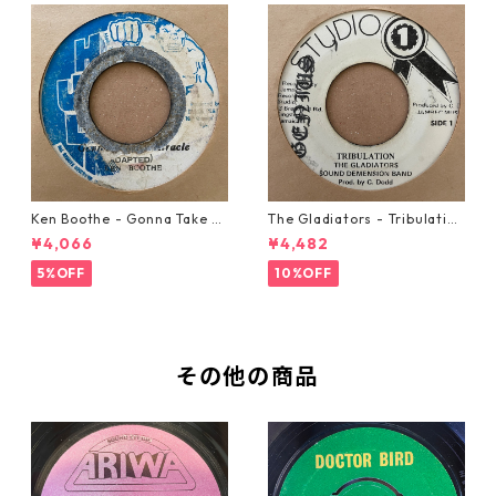
Ken Boothe - Gonna Take A
The Gladiators - Tribulation
Miracle【7-21362】
【7-21365】
¥4,066
¥4,482
5%OFF
10%OFF
その他の商品