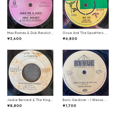
Max Romeo & Dub Revoluti
Ossie And The Upsetters -
onaries - Juks We A Juks【1
True Love【7-22000】
¥3,400
¥6,800
0-90000】
Jackie Bernard & The Kings
Boris Gardiner - I Wanna W
tonians - Never Changing H
ake Up With You【7-2192
¥8,800
¥1,700
armony【7-21948】
4】