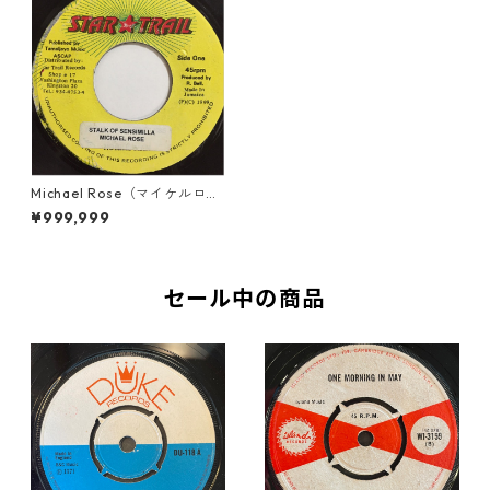
Michael Rose（マイケルロー
ズ） - Stalk Of Sensimilla
¥999,999
【7'】
セール中の商品