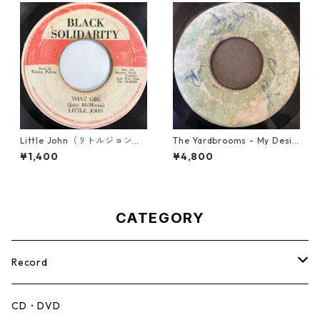
Little John（リトルジョン）
The Yardbrooms - My Desir
- That Girl 【7-20045】
e【7-21922】
¥1,400
¥4,800
CATEGORY
Record
Mento,Calypso,Ballad
CD・DVD