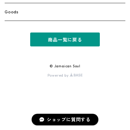
Ska
Goods
Rocksteady
商品一覧に戻る
Roots
Early Reggae/Skins
© Jamaican Soul
Powered by
Lovers
Reggae
Early Dancehall
ショップに質問する