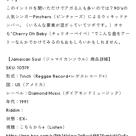
このイントロを聞いただけでアガる人も多いのでは？90'sの
人気シンガーPinchers（ピンチャーズ）によるウィキッドナ
ンバー。（いろんな要素が混ざっていてツボです。）オケ
も"Cherry Oh Baby（チェリオーベイベ）"でこんな曲をアー
リーなんかでかけてみるのもおもしろいかもしれません。
【Jamaican Soul（ジャマイカンソウル）商品詳細】
SKU: 10519
形式：7inch（Reggae Record<レゲエレコード>）
国：US（アメリカ）
レーベル：Diamond Music（ダイアモンドミュージック）
年代：1991
Riddim：
状態：EX-
視聴：こちらから↓（Listen）
https://app.box.com/s/5th16k4nw2n9yv4ft97fvmkjt40yfy