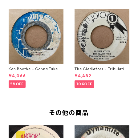
Ken Boothe - Gonna Take A
The Gladiators - Tribulation
Miracle【7-21362】
【7-21365】
¥4,066
¥4,482
5%OFF
10%OFF
その他の商品