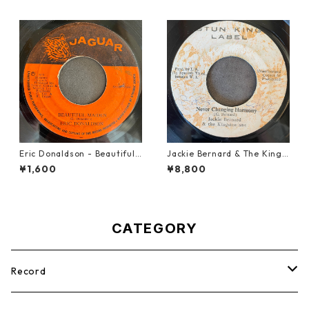
Eric Donaldson - Beautiful
Jackie Bernard & The Kings
Maiden【7-21788】
tonians - Never Changing H
¥1,600
¥8,800
armony【7-21948】
CATEGORY
Record