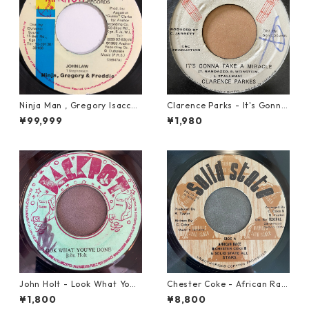
Ninja Man , Gregory Isaccs
Clarence Parks - It's Gonna
& Freddie Mcgregor - John
Take A Miracle【7-21096】
¥99,999
¥1,980
Low【7-20010】
John Holt - Look What Yo
Chester Coke - African Rac
u've Done【7-21817】
e【7-21819】
¥1,800
¥8,800