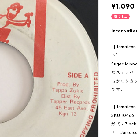
¥1,090
残り1点
Internatio
【Jamai
ド】
Sugar 
なステッパ
もかなりカ
です。
【Jamaic
SKU:10466
形式：7inc
国：Jamai