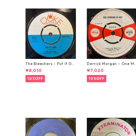
The Bleechers - Put It Go
Derrick Morgan – One M
od 【7-21637】
rning In May【7-21653】
¥8,010
¥7,020
10%OFF
10%OFF