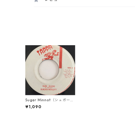
Sugar Minnot（シュガーマ
イノット） - Gun Gang
¥1,090
【7'】