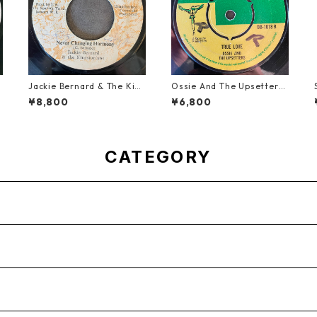
Jackie Bernard & The Kin
Ossie And The Upsetters
gstonians - Never Changi
- True Love【7-22000】
¥8,800
¥6,800
ng Harmony【7-21948】
CATEGORY