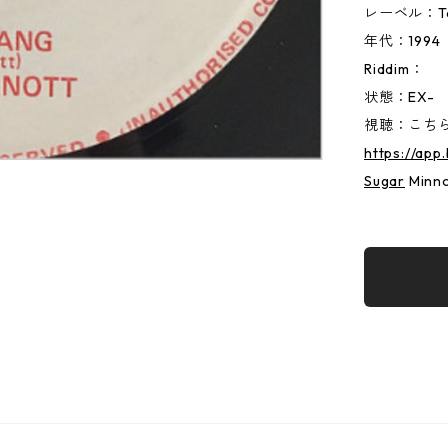
レーベル：T
年代：1994
Riddim：
状態：EX-
視聴：こちらか
https://ap
Sugar
Minn