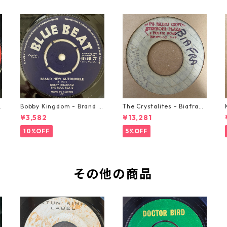
o
Bobby Kingdom - Brand N
The Crystalites - Biafra
ew Automobile【7-2088
【7-21293】
¥3,582
¥13,281
9】
10%OFF
5%OFF
その他の商品