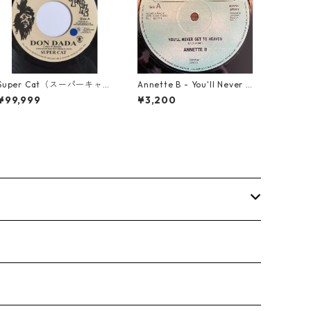
Super Cat（スーパーキャッ
Annette B - You'll Never G
ト） - Don Dada【7inch】
et To Heaven【12-5005
¥99,999
¥3,200
8】