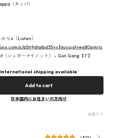
appa（タッパ）
ら↓（Listen）
p.box.com/s/b5h9dtqlbd35vv36ucoistveg80pmrlc
ot（シュガーマイノット） - Gun Gang【7'】
International shipping available
Add to cart
日本国内にお住まいの方向け
通報する
(317)