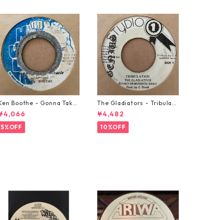
Ken Boothe - Gonna Take
The Gladiators - Tribulati
A Miracle【7-21362】
on【7-21365】
¥4,066
¥4,482
5%OFF
10%OFF