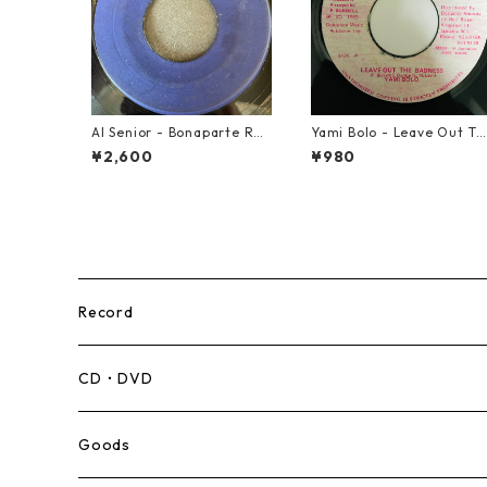
Al Senior - Bonaparte Ret
Yami Bolo - Leave Out Th
reat【7-21861】
e Badness 【7-10916】
¥2,600
¥980
Record
Mento,Calypso,Ballad
CD・DVD
Ska
Goods