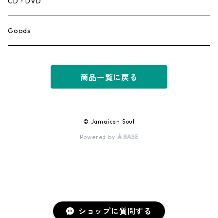
Mento,Calypso,Ballad
CD・DVD
Ska
Goods
Rocksteady
商品一覧に戻る
Roots
Early Reggae/Skins
© Jamaican Soul
Powered by
Lovers
Reggae
Early Dancehall
ショップに質問する