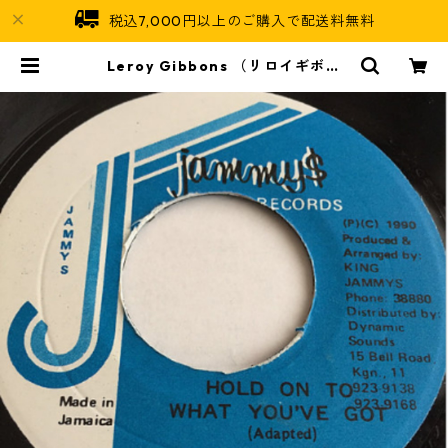
税込7,000円以上のご購入で配送料無料
Leroy Gibbons （リロイギボン
ス） - Hold On To What You've
Got【7'】 | Jamaican Soul