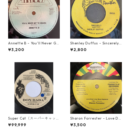
Annette B - You'll Never Ge
Shenley Duffus - Sincerely
t To Heaven【12-50058】
【7-22021】
¥3,200
¥2,800
Super Cat（スーパーキャッ
Sharon Forrester - Love Do
ト） - Don Dada【7inch】
n't Live Here Anymore【12-
¥99,999
¥3,500
50068】