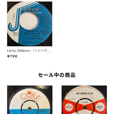
Leroy Gibbons （リロイギボ
ンス） - Hold On To What Yo
¥790
u've Got【7'】
セール中の商品