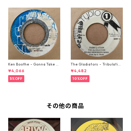
Ken Boothe - Gonna Take A
The Gladiators - Tribulation
Miracle【7-21362】
【7-21365】
¥4,066
¥4,482
5%OFF
10%OFF
その他の商品