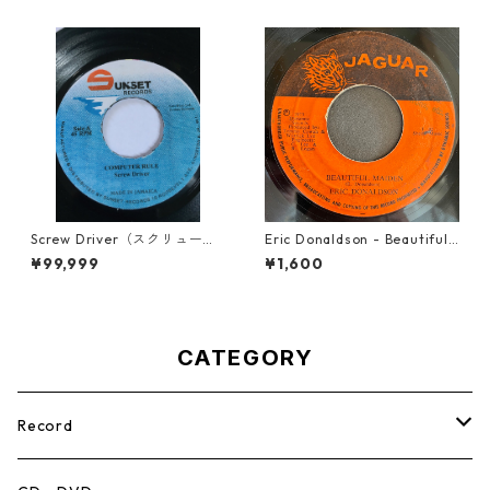
Screw Driver（スクリュード
Eric Donaldson - Beautiful
ライバー） - Computer Rule
Maiden【7-21788】
¥99,999
¥1,600
【7'】
CATEGORY
Record