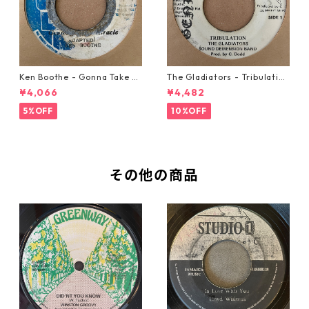
Ken Boothe - Gonna Take A
The Gladiators - Tribulation
Miracle【7-21362】
【7-21365】
¥4,066
¥4,482
5%OFF
10%OFF
その他の商品