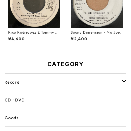
Rico Rodriguez & Tommy Mc
Sound Dimension - Mo Joe
Cook - Going West【7-2198
Rock Steady【7-21087】
¥4,600
¥2,400
3】
CATEGORY
Record
Mento,Calypso,Ballad
CD・DVD
Ska
Goods