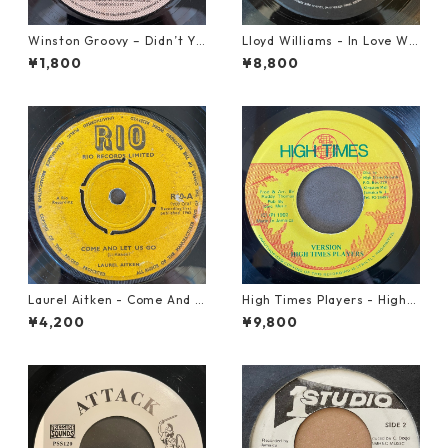
Winston Groovy – Didn’t Yo
Lloyd Williams - In Love Wit
u Know【7-21811】
h You【7-21917】
¥1,800
¥8,800
Laurel Aitken - Come And L
High Times Players - High T
et Us Go【7-21779】
imes Theme【7-21926】
¥4,200
¥9,800