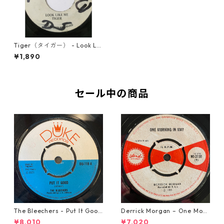
Tiger（タイガー） - Look Lik
e Me【7'】
¥1,890
セール中の商品
The Bleechers - Put It Good
Derrick Morgan – One Morn
【7-21637】
ing In May【7-21653】
¥8,010
¥7,020