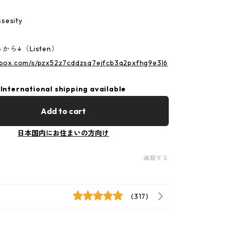
sesity
ら↓（Listen）
p.box.com/s/pzx52z7cddzsq7ejfcb3q2pxfhg9e3l6
International shipping available
Add to cart
日本国内にお住まいの方向け
通報する
(317)