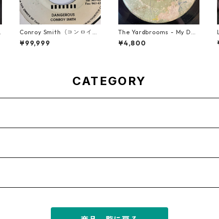
Conroy Smith（コンロイス
The Yardbrooms - My Des
ミス） - Dangerous【7'】
ire【7-21922】
¥99,999
¥4,800
CATEGORY