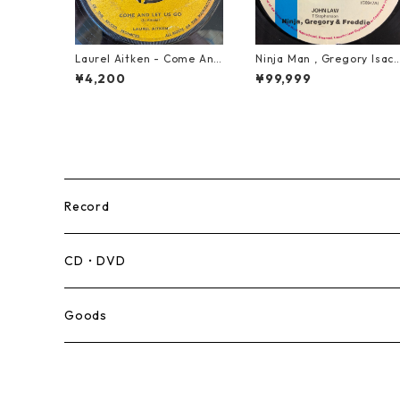
Laurel Aitken - Come And
Ninja Man , Gregory Isacc
Let Us Go【7-21779】
s & Freddie Mcgregor - J
¥4,200
¥99,999
ohn Low【7-20010】
Record
Mento,Calypso,Ballad
CD・DVD
Ska
Goods
Rocksteady