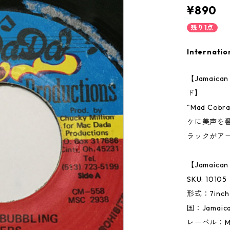
¥890
残り1点
Internatio
【Jamai
ド】
"Mad Co
ケに美声を響
ラックがア
【Jamaic
SKU: 10105
形式：7inc
国：Jamai
レーベル：Ma