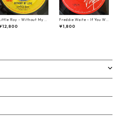
Little Roy - Without My L
Freddie Waite - If You Wa
ove【7-21990】
nt My Love【7-21943】
¥12,800
¥1,800