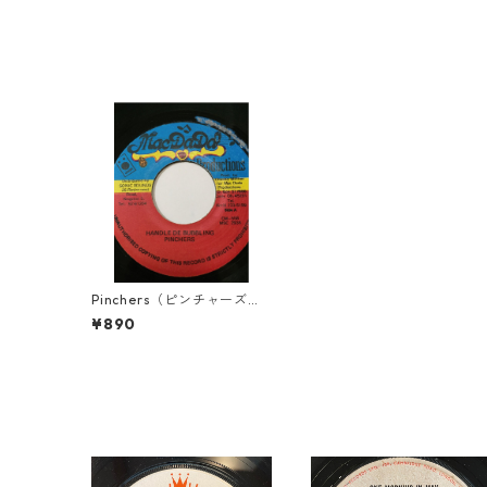
Pinchers（ピンチャーズ）
- Handle De Bubbling
¥890
【7'】