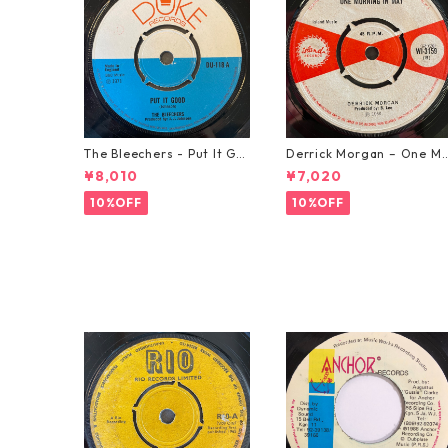
The Bleechers - Put It Go
Derrick Morgan – One M
od 【7-21637】
rning In May【7-21653】
¥8,010
¥7,020
10%OFF
10%OFF