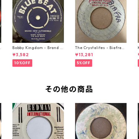
o
Bobby Kingdom - Brand N
The Crystalites - Biafra
ew Automobile【7-2088
【7-21293】
¥3,582
¥13,281
9】
10%OFF
5%OFF
その他の商品