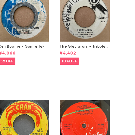
Ken Boothe - Gonna Take
The Gladiators - Tribulati
A Miracle【7-21362】
on【7-21365】
¥4,066
¥4,482
5%OFF
10%OFF