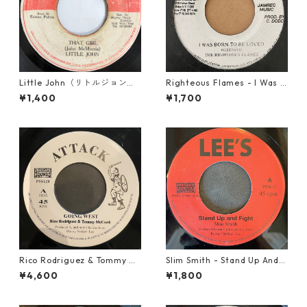
Little John（リトルジョン）
Righteous Flames - I Was B
- That Girl 【7-20045】
orn To Be Loved【7-21191】
¥1,400
¥1,700
Rico Rodriguez & Tommy Mc
Slim Smith - Stand Up And F
Cook - Going West【7-2198
ight 【7-21832】
¥4,600
¥1,800
3】