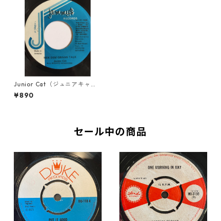
Junior Cat（ジュニアキャッ
ト） - Mek Dem Gwaan Talk
¥890
【7'】
セール中の商品