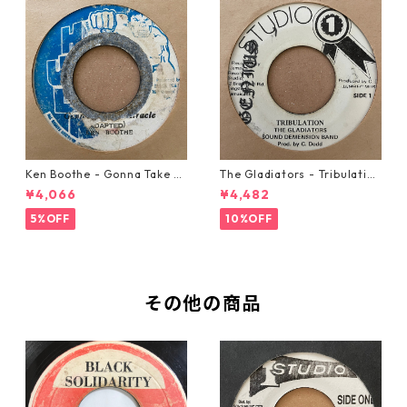
Ken Boothe - Gonna Take A
The Gladiators - Tribulation
Miracle【7-21362】
【7-21365】
¥4,066
¥4,482
5%OFF
10%OFF
その他の商品