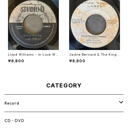
Lloyd Williams - In Love Wit
Jackie Bernard & The Kings
h You【7-21917】
tonians - Never Changing H
¥8,800
¥8,800
armony【7-21948】
CATEGORY
Record
Mento,Calypso,Ballad
CD・DVD