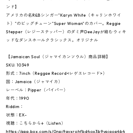
ンド】
アメリカの名R&Bシンガー"Karyn White（キャリンホワイ
ト）"のビッグチューン"Super Woman"のカバー。Reggie
Stepper（レジーステッパー）のダミ声DeeJayが絡むウィキ
ッドなダンスホールクラシックス。オリジナル
【Jamaican Soul（ジャマイカンソウル）商品詳細】
SKU: 10349
形式：7inch（Reggae Record<レゲエレコード>）
国：Jamaica（ジャマイカ）
レーベル：Pipper（パイパー）
年代：1990
Riddim：
状態：EX-
視聴：こちらから↓（Listen）
https://app.box.com/s/0npj9gvxrohfbd4ox3b9vpjgop4b4