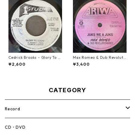
Cedrick Brooks - Glory To S
Max Romeo & Dub Revoluti
ounds【7-21786】
onaries - Juks We A Juks【1
¥2,600
¥3,400
0-90000】
CATEGORY
Record
Mento,Calypso,Ballad
CD・DVD