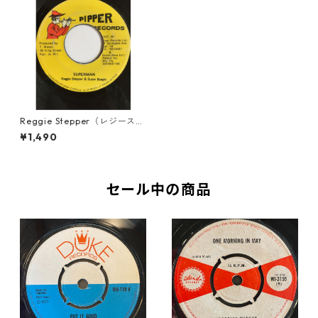
Reggie Stepper（レジーステ
ッパー）, Super Beagle（ス
¥1,490
ーパービーグル） - Superma
n【7'】
セール中の商品