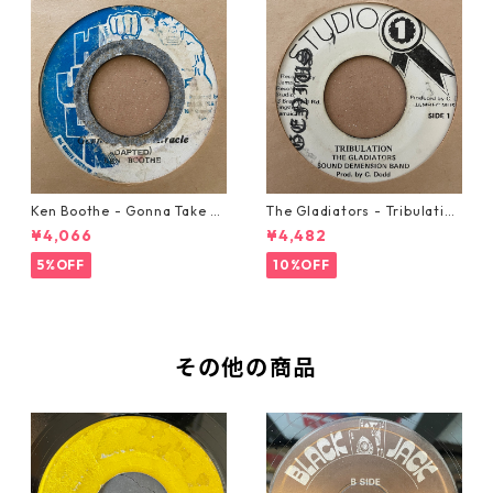
Ken Boothe - Gonna Take A
The Gladiators - Tribulation
Miracle【7-21362】
【7-21365】
¥4,066
¥4,482
5%OFF
10%OFF
その他の商品