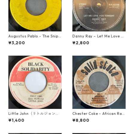
Augustus Pablo - The Snipe
Danny Ray – Let Me Love Yo
r【7-21945】
u Tonight【12-30001】
¥3,200
¥2,800
Little John（リトルジョン）
Chester Coke - African Rac
- That Girl 【7-20045】
e【7-21819】
¥1,400
¥8,800