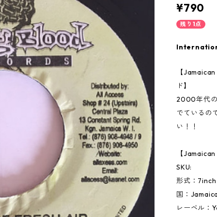
¥790
残り1点
Internatio
【Jamai
ド】
2000年
でているの
い！！
【Jamaic
SKU:
形式：7inc
国：Jamai
レーベル：You