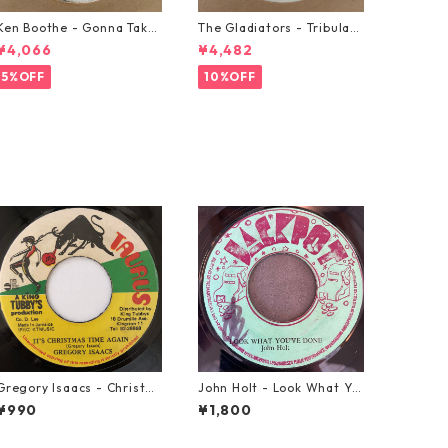
Ken Boothe - Gonna Take
The Gladiators - Tribulati
A Miracle【7-21362】
on【7-21365】
¥4,066
¥4,482
5%OFF
10%OFF
Gregory Isaacs - Christm
John Holt - Look What Yo
as Time Once Again【7-2
u've Done【7-21817】
¥990
¥1,800
0589】