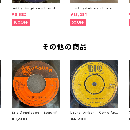
o
Bobby Kingdom - Brand N
The Crystalites - Biafra
ew Automobile【7-2088
【7-21293】
¥3,582
¥13,281
9】
10%OFF
5%OFF
その他の商品
Y
Eric Donaldson - Beautifu
Laurel Aitken - Come And
l Maiden【7-21788】
Let Us Go【7-21779】
¥1,600
¥4,200