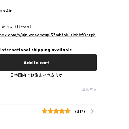
sh Air
ら↓（Listen）
p.box.com/s/ujnlwnedmtupl33mhf6kuzlxbhf0czpb
International shipping available
Add to cart
日本国内にお住まいの方向け
通報する
(317)