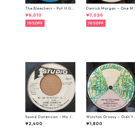
The Bleechers - Put It Go
Derrick Morgan – One M
od 【7-21637】
rning In May【7-21653】
¥8,010
¥7,020
10%OFF
10%OFF
Sound Dimension - Mo Jo
Winston Groovy – Didn’t 
e Rock Steady【7-21087】
ou Know【7-21811】
¥2,400
¥1,800