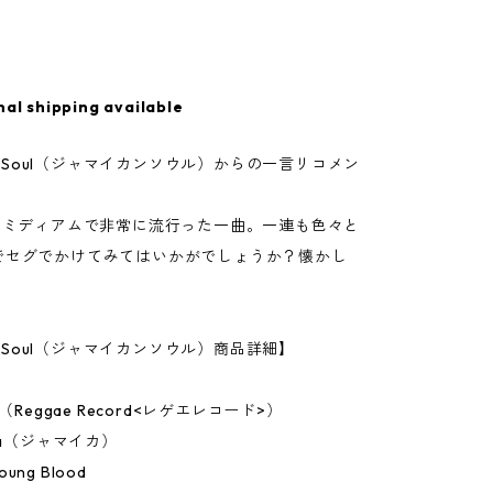
nal shipping available
can Soul（ジャマイカンソウル）からの一言リコメン
代のミディアムで非常に流行った一曲。一連も色々と
でセグでかけてみてはいかがでしょうか？懐かし
an Soul（ジャマイカンソウル）商品詳細】
h（Reggae Record<レゲエレコード>）
ca（ジャマイカ）
ng Blood