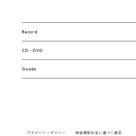
Record
Mento,Calypso,Ballad
CD・DVD
Ska
Goods
Rocksteady
Roots
Early Reggae/Skins
プライバシーポリシー
特定商取引法に基づく表記