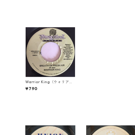
Warrior King（ウォリアー
キング） - Beath Of Fresh
¥790
Air