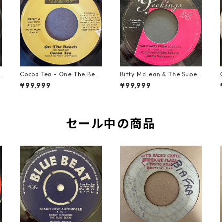
2
Cocoa Tea - One The Bea
Bitty McLean & The Super
ch【7-21919】
sonics - Walk Away From
¥99,999
¥99,999
Love【7-21989】
セール中の商品