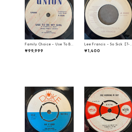
Family Choice – Use To Be
Lee Francis - So Sick【7-
My Girl【7-22004】
1925】
¥99,999
¥1,400