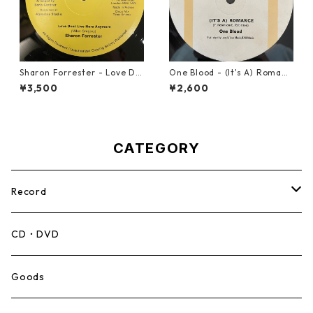
Sharon Forrester - Love Do
One Blood - (It's A) Romanc
n't Live Here Anymore【12-
e【12-50054】
¥3,500
¥2,600
50068】
CATEGORY
Record
Mento,Calypso,Ballad
CD・DVD
Ska
Goods