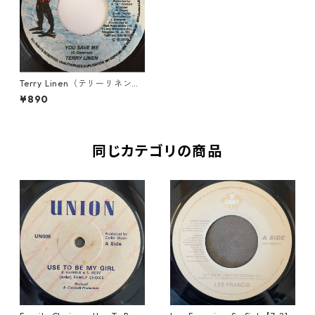
Terry Linen（テリーリネン）
- You Save Me【7'】
¥890
同じカテゴリの商品