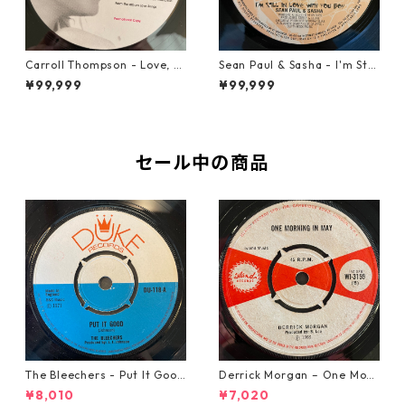
Carroll Thompson - Love, N
Sean Paul & Sasha - I'm Still
eed And Want You【12-2198
In Love With You Boy【7-218
¥99,999
¥99,999
3】
78】
セール中の商品
The Bleechers - Put It Good
Derrick Morgan – One Morn
【7-21637】
ing In May【7-21653】
¥8,010
¥7,020