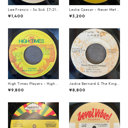
Lee Francis - So Sick【7-219
Leslie Caesar - Never Met A
25】
Woman【12-50067】
¥1,400
¥3,200
High Times Players - High T
Jackie Bernard & The Kings
imes Theme【7-21926】
tonians - Never Changing H
¥9,800
¥8,800
armony【7-21948】