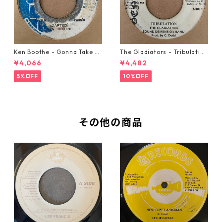
Ken Boothe - Gonna Take A
The Gladiators - Tribulation
Miracle【7-21362】
【7-21365】
¥4,066
¥4,482
5%OFF
10%OFF
その他の商品