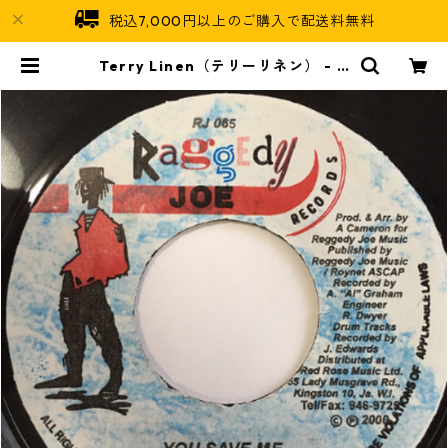
税込7,000円以上のご購入で配送料無料
Terry Linen（テリーリネン） - Y
ou Save Me【7'】 | Jamaican S
oul