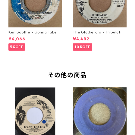
Ken Boothe - Gonna Take A
The Gladiators - Tribulation
Miracle【7-21362】
【7-21365】
¥4,066
¥4,482
5%OFF
10%OFF
その他の商品