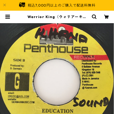
税込7,000円以上のご購入で配送料無料
Warrior King（ウォリアーキン
グ） - Education Is The Key
【7'】 | Jamaican Soul