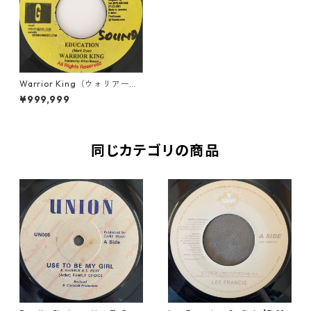
Warrior King（ウォリアーキ
ング） - Education Is The Ke
¥999,999
y【7'】
同じカテゴリの商品