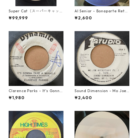
Super Cat（スーパーキャッ
Al Senior - Bonaparte Retre
ト） - Don Dada【7inch】
at【7-21861】
¥99,999
¥2,600
Clarence Parks - It's Gonna
Sound Dimension - Mo Joe
Take A Miracle【7-21096】
Rock Steady【7-21087】
¥1,980
¥2,400