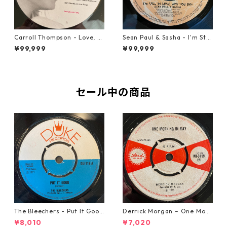
Carroll Thompson - Love, N
Sean Paul & Sasha - I'm Still
eed And Want You【12-2198
In Love With You Boy【7-218
¥99,999
¥99,999
3】
78】
セール中の商品
The Bleechers - Put It Good
Derrick Morgan – One Morn
【7-21637】
ing In May【7-21653】
¥8,010
¥7,020