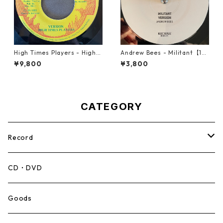
High Times Players - High T
Andrew Bees ‎- Militant【12-
imes Theme【7-21926】
50066】
¥9,800
¥3,800
CATEGORY
Record
Mento,Calypso,Ballad
CD・DVD
Ska
Goods