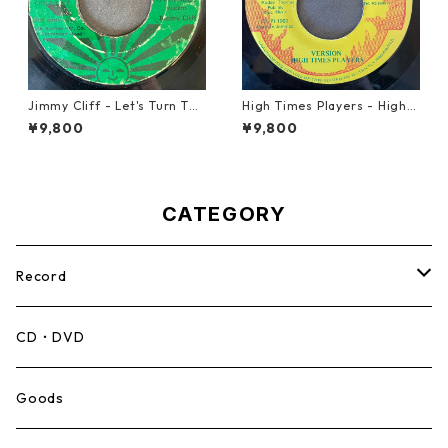
Jimmy Cliff - Let's Turn The
High Times Players - High T
Table【7-21999】
imes Theme【7-21926】
¥9,800
¥9,800
CATEGORY
Record
Mento,Calypso,Ballad
CD・DVD
Ska
Goods