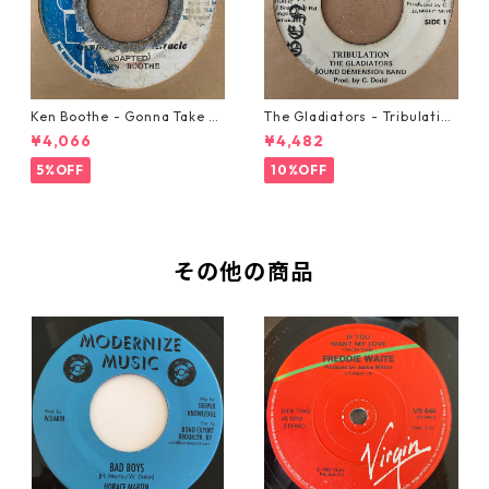
Ken Boothe - Gonna Take A
The Gladiators - Tribulation
Miracle【7-21362】
【7-21365】
¥4,066
¥4,482
5%OFF
10%OFF
その他の商品