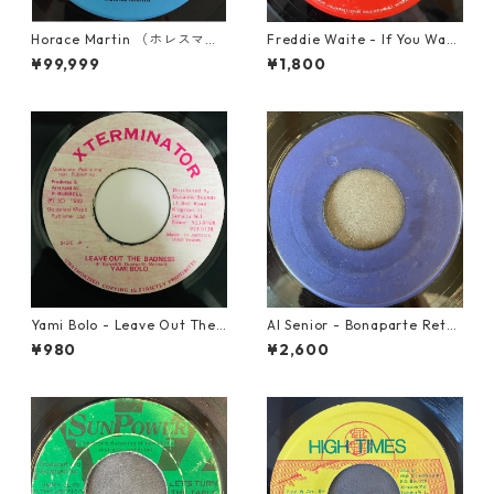
Horace Martin （ホレスマー
Freddie Waite - If You Want
ティン） - Bad Boys【7'】
My Love【7-21943】
¥99,999
¥1,800
Yami Bolo - Leave Out The
Al Senior - Bonaparte Retre
Badness 【7-10916】
at【7-21861】
¥980
¥2,600