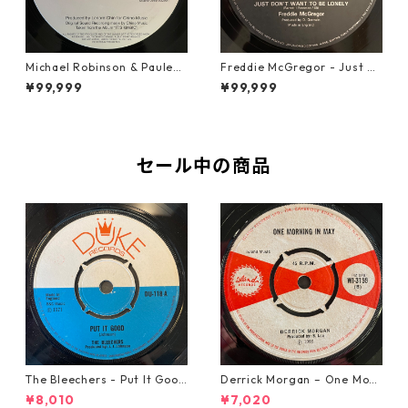
Michael Robinson & Paulene
Freddie McGregor - Just D
Brown – Story Book Childre
on't Want To Be Lonely【12-
¥99,999
¥99,999
n【12-50062】
50055】
セール中の商品
The Bleechers - Put It Good
Derrick Morgan – One Morn
【7-21637】
ing In May【7-21653】
¥8,010
¥7,020