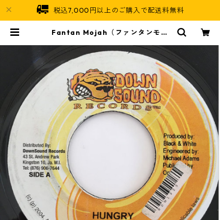
税込7,000円以上のご購入で配送料無料
Fantan Mojah（ファンタンモジ
ャ） - Hungry【7'】 | Jamaican
Soul