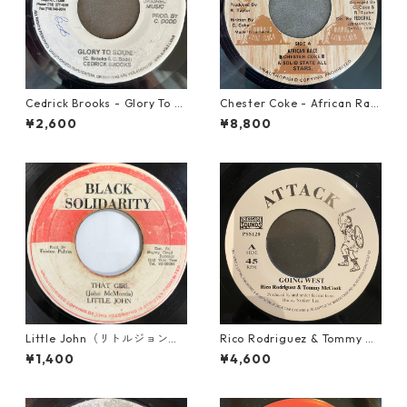
Cedrick Brooks - Glory To S
Chester Coke - African Rac
ounds【7-21786】
e【7-21819】
¥2,600
¥8,800
Little John（リトルジョン）
Rico Rodriguez & Tommy Mc
- That Girl 【7-20045】
Cook - Going West【7-2198
¥1,400
¥4,600
3】