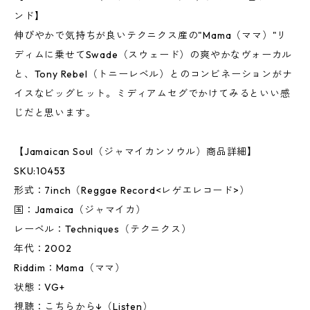
ンド】
伸びやかで気持ちが良いテクニクス産の"Mama（ママ）"リ
ディムに乗せてSwade（スウェード）の爽やかなヴォーカル
と、Tony Rebel（トニーレベル）とのコンビネーションがナ
イスなビッグヒット。ミディアムセグでかけてみるといい感
じだと思います。
【Jamaican Soul（ジャマイカンソウル）商品詳細】
SKU:10453
形式：7inch（Reggae Record<レゲエレコード>）
国：Jamaica（ジャマイカ）
レーベル：Techniques（テクニクス）
年代：2002
Riddim：Mama（ママ）
状態：VG+
視聴：こちらから↓（Listen）