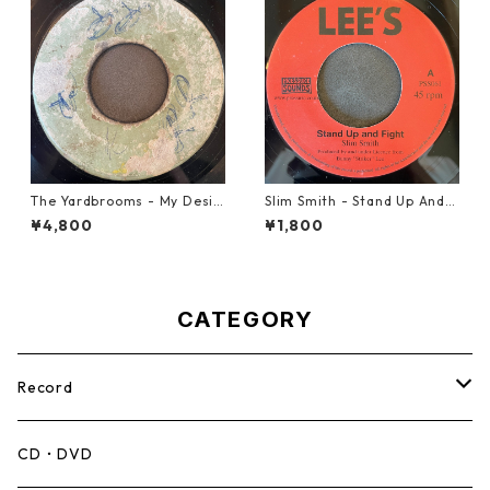
The Yardbrooms - My Desir
Slim Smith - Stand Up And F
e【7-21922】
ight 【7-21832】
¥4,800
¥1,800
CATEGORY
Record
Mento,Calypso,Ballad
CD・DVD