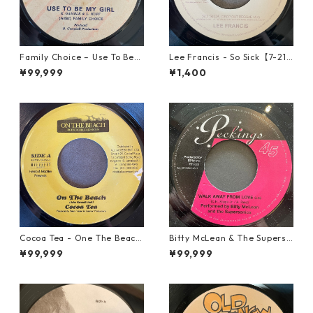
Family Choice – Use To Be
Lee Francis - So Sick【7-219
My Girl【7-22004】
25】
¥99,999
¥1,400
Cocoa Tea - One The Beach
Bitty McLean & The Superso
【7-21919】
nics - Walk Away From Love
¥99,999
¥99,999
【7-21989】