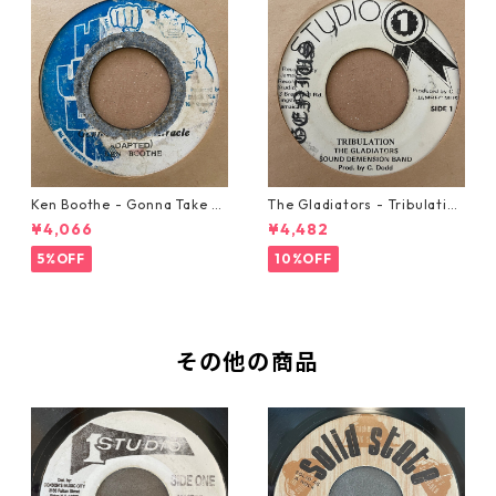
Ken Boothe - Gonna Take A
The Gladiators - Tribulation
Miracle【7-21362】
【7-21365】
¥4,066
¥4,482
5%OFF
10%OFF
その他の商品