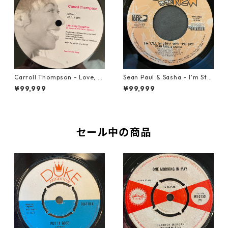
Carroll Thompson - Love, N
Sean Paul & Sasha - I'm Still
eed And Want You【12-2198
In Love With You Boy【7-218
¥99,999
¥99,999
3】
78】
セール中の商品