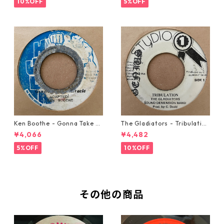
10%OFF
5%OFF
Ken Boothe - Gonna Take A
The Gladiators - Tribulation
Miracle【7-21362】
【7-21365】
¥4,066
¥4,482
5%OFF
10%OFF
その他の商品