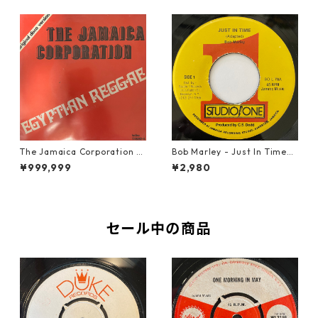
The Jamaica Corporation -
Bob Marley - Just In Time
Egyptian Reggae【7-2080
【7-20778】
¥999,999
¥2,980
4】
セール中の商品