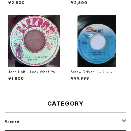
Weight In Gold【7-21965】
e【12-50054】
¥2,800
¥2,600
John Holt - Look What Yo
Screw Driver（スクリュード
u've Done【7-21817】
ライバー） - Computer Rule
¥1,800
¥99,999
【7'】
CATEGORY
Record