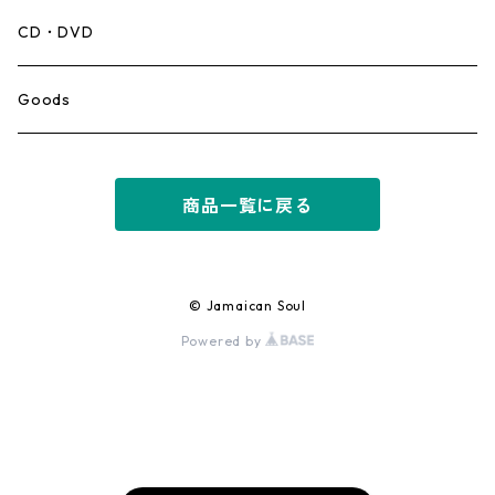
Mento,Calypso,Ballad
CD・DVD
Ska
Goods
Rocksteady
商品一覧に戻る
Roots
Early Reggae/Skins
© Jamaican Soul
Powered by
Lovers
Reggae