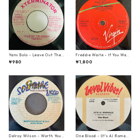
Yami Bolo - Leave Out The
Freddie Waite - If You Want
Badness 【7-10916】
My Love【7-21943】
¥980
¥1,800
Delroy Wilson - Worth Your
One Blood - (It's A) Romanc