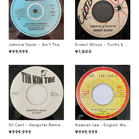
Johnnie Taylor – Ain't That
Ernest Wilson - Truths & Ri
Loving You【7-21684】
ghts【7-21652】
¥99,999
¥1,800
50 Cent - Gangster Remix
Naaman Lee - English Wom
【7-20928】
an【7-20855】
¥999,999
¥999,999