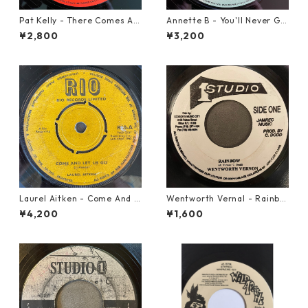
Pat Kelly - There Comes A T
Annette B - You'll Never Ge
ime【12-50057】
t To Heaven【12-50058】
¥2,800
¥3,200
Laurel Aitken - Come And L
Wentworth Vernal - Rainbo
et Us Go【7-21779】
w【7-21940】
¥4,200
¥1,600