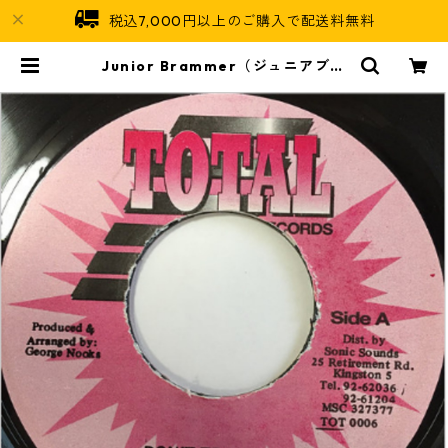
税込7,000円以上のご購入で配送料無料
Junior Brammer（ジュニアブラ
マー） - Don't Trail Me【7'】 | J
amaican Soul