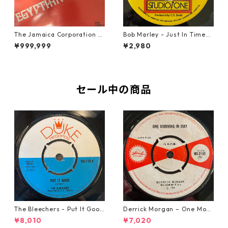
The Jamaica Corporation -
Bob Marley - Just In Time
Egyptian Reggae【7-2080
【7-20778】
¥999,999
¥2,980
4】
セール中の商品
The Bleechers - Put It Good
Derrick Morgan – One Morn
【7-21637】
ing In May【7-21653】
¥8,010
¥7,020