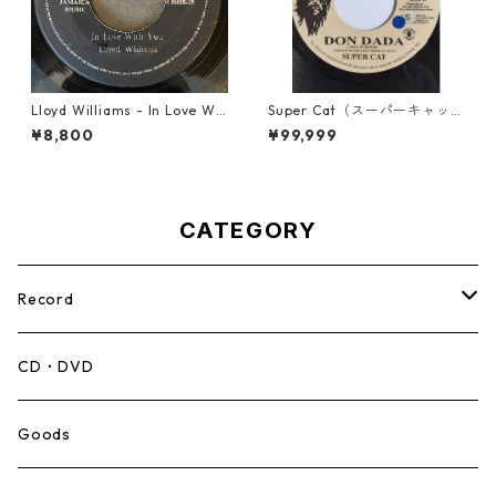
Lloyd Williams - In Love Wit
Super Cat（スーパーキャッ
h You【7-21917】
ト） - Don Dada【7inch】
¥8,800
¥99,999
CATEGORY
Record
Mento,Calypso,Ballad
CD・DVD
Ska
Goods