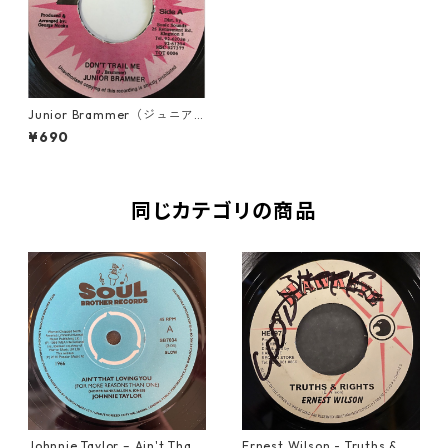
Junior Brammer（ジュニア
ブラマー） - Don't Trail Me
¥690
【7'】
同じカテゴリの商品
Johnnie Taylor – Ain't That
Ernest Wilson - Truths & Ri