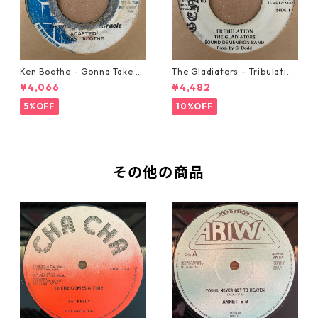
Ken Boothe - Gonna Take A
The Gladiators - Tribulation
Miracle【7-21362】
【7-21365】
¥4,066
¥4,482
5%OFF
10%OFF
その他の商品