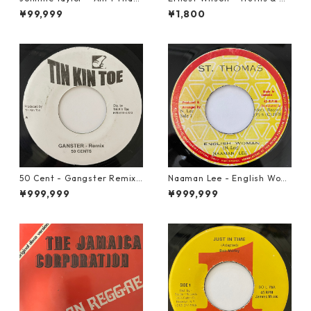
Loving You【7-21684】
ghts【7-21652】
¥99,999
¥1,800
50 Cent - Gangster Remix
Naaman Lee - English Wom
【7-20928】
an【7-20855】
¥999,999
¥999,999