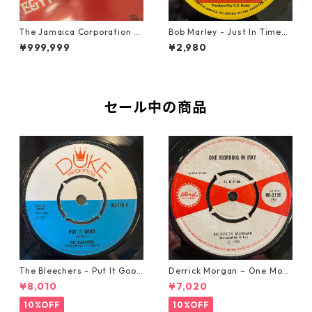
The Jamaica Corporation -
Bob Marley - Just In Time
Egyptian Reggae【7-2080
【7-20778】
¥999,999
¥2,980
4】
セール中の商品
The Bleechers - Put It Good
Derrick Morgan – One Morn
【7-21637】
ing In May【7-21653】
¥8,010
¥7,020
10%OFF
10%OFF