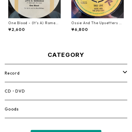
One Blood - (It's A) Romanc
Ossie And The Upsetters -
e【12-50054】
True Love【7-22000】
¥2,600
¥6,800
CATEGORY
Record
Mento,Calypso,Ballad
CD・DVD
Ska
Goods
Rocksteady