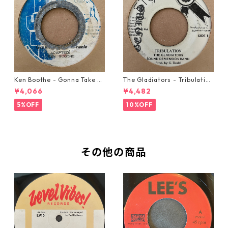
Ken Boothe - Gonna Take A
The Gladiators - Tribulation
Miracle【7-21362】
【7-21365】
¥4,066
¥4,482
5%OFF
10%OFF
その他の商品