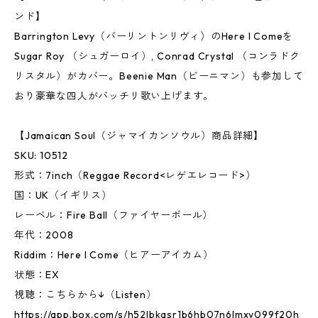
ンド】
Barrington Levy（バーリントンリヴィ）のHere I Comeを
Sugar Roy （シュガーロイ）, Conrad Crystal （コンラドク
リスタル）がカバー。Beenie Man（ビーニマン）も参加して
おり豪華な四人がバッチリ歌い上げます。
【Jamaican Soul（ジャマイカンソウル）商品詳細】
SKU: 10512
形式：7inch（Reggae Record<レゲエレコード>）
国：UK（イギリス）
レーベル：Fire Ball（ファイヤーボール）
年代：2008
Riddim：Here I Come（ヒアーアイカム）
状態：EX
視聴：こちらから↓（Listen）
https://app.box.com/s/h52lbkqsr1b6hb07n6lmxv099f20h