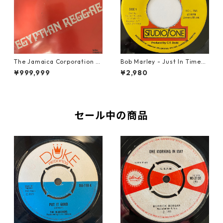
The Jamaica Corporation -
Bob Marley - Just In Time
Egyptian Reggae【7-2080
【7-20778】
¥999,999
¥2,980
4】
セール中の商品