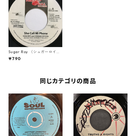
Sugar Roy （シュガーロイ）,
Conrad Crystal （コンラドク
¥790
リスタル） - She Call Mi Pho
ne【7'】
同じカテゴリの商品