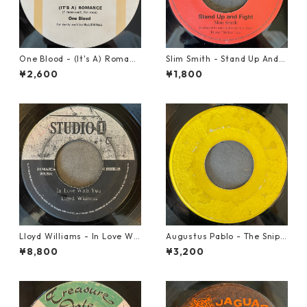
One Blood - (It's A) Romanc
Slim Smith - Stand Up And F
e【12-50054】
ight 【7-21832】
¥2,600
¥1,800
Lloyd Williams - In Love Wit
Augustus Pablo - The Snipe
h You【7-21917】
r【7-21945】
¥8,800
¥3,200