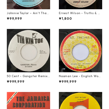
Johnnie Taylor – Ain't That
Ernest Wilson - Truths & Ri
Loving You【7-21684】
ghts【7-21652】
¥99,999
¥1,800
50 Cent - Gangster Remix
Naaman Lee - English Wom
【7-20928】
an【7-20855】
¥999,999
¥999,999