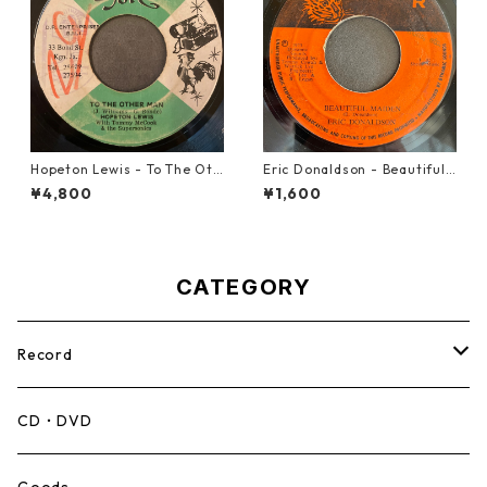
Hopeton Lewis - To The Oth
Eric Donaldson - Beautiful
er Man【7-22023】
Maiden【7-21788】
¥4,800
¥1,600
CATEGORY
Record
Mento,Calypso,Ballad
CD・DVD
Ska