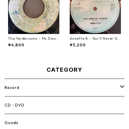
The Yardbrooms - My Desir
Annette B - You'll Never Ge
e【7-21922】
t To Heaven【12-50058】
¥4,800
¥3,200
CATEGORY
Record
Mento,Calypso,Ballad
CD・DVD
Ska
Goods