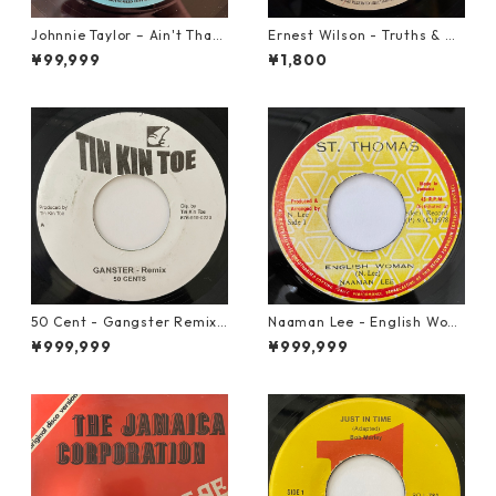
Johnnie Taylor – Ain't That
Ernest Wilson - Truths & Ri
Loving You【7-21684】
ghts【7-21652】
¥99,999
¥1,800
50 Cent - Gangster Remix
Naaman Lee - English Wom
【7-20928】
an【7-20855】
¥999,999
¥999,999