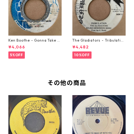
Ken Boothe - Gonna Take A
The Gladiators - Tribulation
Miracle【7-21362】
【7-21365】
¥4,066
¥4,482
5%OFF
10%OFF
その他の商品