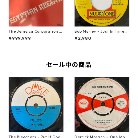
The Jamaica Corporation -
Bob Marley - Just In Time
Egyptian Reggae【7-2080
【7-20778】
¥999,999
¥2,980
4】
セール中の商品
The Bleechers - Put It Good
Derrick Morgan – One Morn