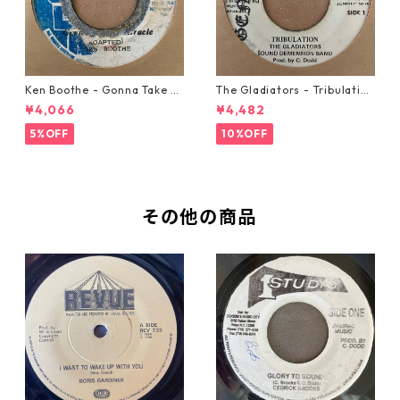
Ken Boothe - Gonna Take A
The Gladiators - Tribulation
Miracle【7-21362】
【7-21365】
¥4,066
¥4,482
5%OFF
10%OFF
その他の商品