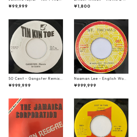
Loving You【7-21684】
ghts【7-21652】
¥99,999
¥1,800
50 Cent - Gangster Remix
Naaman Lee - English Wom
【7-20928】
an【7-20855】
¥999,999
¥999,999