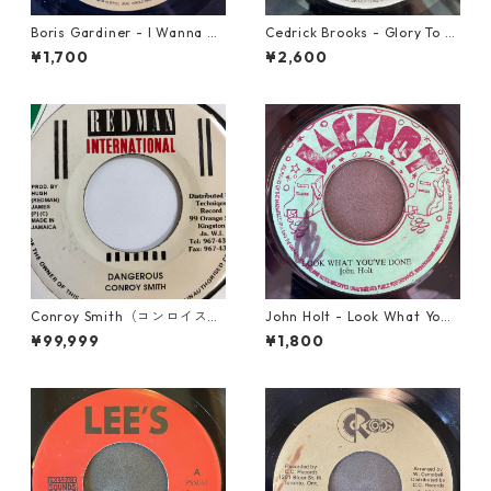
Boris Gardiner - I Wanna W
Cedrick Brooks - Glory To S
ake Up With You【7-2192
ounds【7-21786】
¥1,700
¥2,600
4】
Conroy Smith（コンロイスミ
John Holt - Look What Yo
ス） - Dangerous【7'】
u've Done【7-21817】
¥99,999
¥1,800