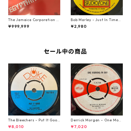
The Jamaica Corporation -
Bob Marley - Just In Time
Egyptian Reggae【7-2080
【7-20778】
¥999,999
¥2,980
4】
セール中の商品
The Bleechers - Put It Good
Derrick Morgan – One Morn
【7-21637】
ing In May【7-21653】
¥8,010
¥7,020