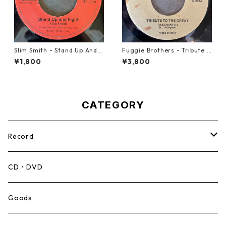
Slim Smith - Stand Up And F
Fuggie Brothers - Tribute T
ight 【7-21832】
o The Great【7-21765】
¥1,800
¥3,800
CATEGORY
Record
Mento,Calypso,Ballad
CD・DVD
Ska
Goods