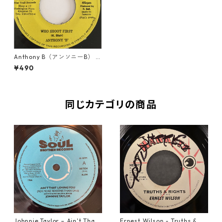
Anthony B（アンソニーB） -
Who Shoot First【7'】
¥490
同じカテゴリの商品
Johnnie Taylor – Ain't That
Ernest Wilson - Truths & Ri