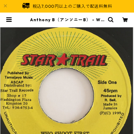
税込7,000円以上のご購入で配送料無料
Anthony B（アンソニーB） - Wh
o Shoot First【7'】 | Jamaican
Soul