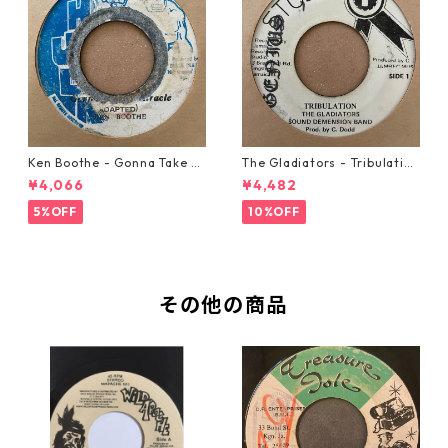
Ken Boothe - Gonna Take A
The Gladiators - Tribulation
Miracle【7-21362】
【7-21365】
¥4,066
¥4,482
5%OFF
10%OFF
その他の商品