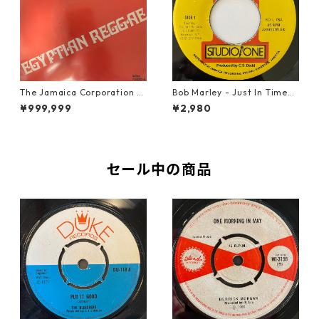
The Jamaica Corporation -
Bob Marley - Just In Time
Egyptian Reggae【7-2080
【7-20778】
¥999,999
¥2,980
4】
セール中の商品