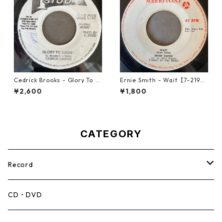
Cedrick Brooks - Glory To S
Ernie Smith - Wait【7-2196
ounds【7-21786】
0】
¥2,600
¥1,800
CATEGORY
Record
Mento,Calypso,Ballad
CD・DVD