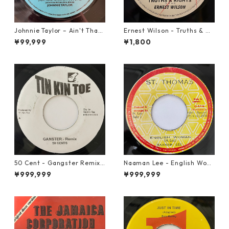
Johnnie Taylor – Ain't That
Ernest Wilson - Truths & Ri
Loving You【7-21684】
ghts【7-21652】
¥99,999
¥1,800
50 Cent - Gangster Remix
Naaman Lee - English Wom
【7-20928】
an【7-20855】
¥999,999
¥999,999