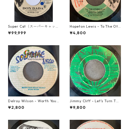
Super Cat（スーパーキャッ
Hopeton Lewis - To The Oth
ト） - Don Dada【7inch】
er Man【7-22023】
¥99,999
¥4,800
Delroy Wilson - Worth Your
Jimmy Cliff - Let's Turn The
Weight In Gold【7-21965】
Table【7-21999】
¥2,800
¥9,800