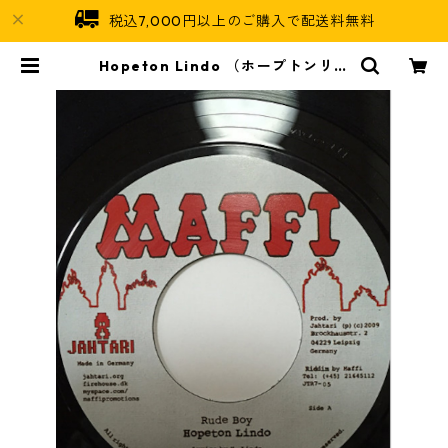
税込7,000円以上のご購入で配送料無料
Hopeton Lindo （ホープトンリン
ド） - Rude Boy【7'】 | Jamaica
n Soul