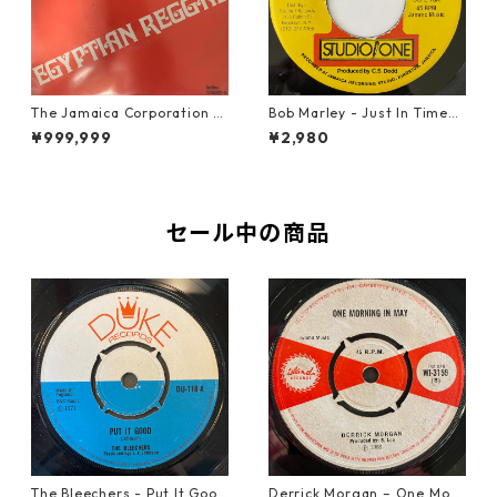
The Jamaica Corporation -
Bob Marley - Just In Time
Egyptian Reggae【7-2080
【7-20778】
¥999,999
¥2,980
4】
セール中の商品
The Bleechers - Put It Good
Derrick Morgan – One Morn