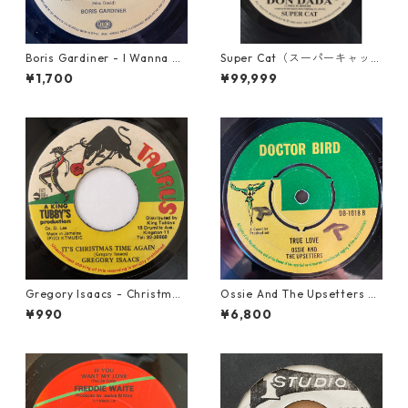
Boris Gardiner - I Wanna W
Super Cat（スーパーキャッ
ake Up With You【7-2192
ト） - Don Dada【7inch】
¥1,700
¥99,999
4】
Gregory Isaacs - Christmas
Ossie And The Upsetters -
Time Once Again【7-2058
True Love【7-22000】
¥990
¥6,800
9】