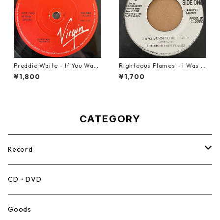
Freddie Waite - If You Want
Righteous Flames - I Was B
My Love【7-21943】
orn To Be Loved【7-21191】
¥1,800
¥1,700
CATEGORY
Record
Mento,Calypso,Ballad
CD・DVD
Ska
Goods