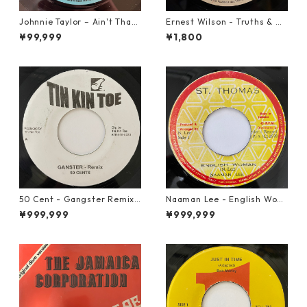
Johnnie Taylor – Ain't That
Ernest Wilson - Truths & Ri
Loving You【7-21684】
ghts【7-21652】
¥99,999
¥1,800
50 Cent - Gangster Remix
Naaman Lee - English Wom
【7-20928】
an【7-20855】
¥999,999
¥999,999