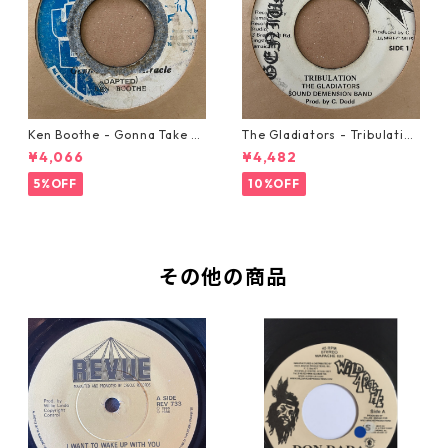
Ken Boothe - Gonna Take A
The Gladiators - Tribulation
Miracle【7-21362】
【7-21365】
¥4,066
¥4,482
5%OFF
10%OFF
その他の商品