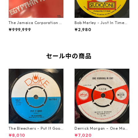
The Jamaica Corporation -
Bob Marley - Just In Time
Egyptian Reggae【7-2080
【7-20778】
¥999,999
¥2,980
4】
セール中の商品
The Bleechers - Put It Good
Derrick Morgan – One Morn
【7-21637】
ing In May【7-21653】
¥8,010
¥7,020