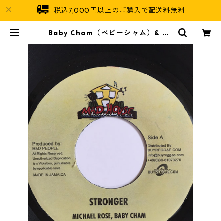
税込7,000円以上のご購入で配送料無料
Baby Cham（ベビーシャム）& Bo
unty Killer（ボンティキラー）&
Michael Rose（マイケルローズ）
- Stronger【7'】 | Jamaican S
oul