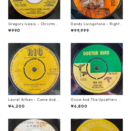
Gregory Isaacs - Christmas
Dandy Livingstone – Right
Time Once Again【7-2058
On Brother【7-21946】
¥990
¥99,999
9】
Laurel Aitken - Come And L
Ossie And The Upsetters -
et Us Go【7-21779】
True Love【7-22000】
¥4,200
¥6,800