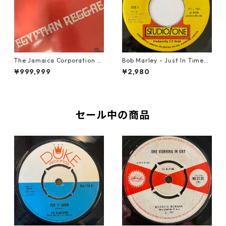
The Jamaica Corporation -
Bob Marley - Just In Time
Egyptian Reggae【7-2080
【7-20778】
¥999,999
¥2,980
4】
セール中の商品