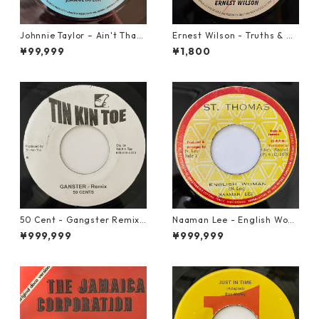
Johnnie Taylor – Ain't That
Ernest Wilson - Truths & Ri
Loving You【7-21684】
ghts【7-21652】
¥99,999
¥1,800
50 Cent - Gangster Remix
Naaman Lee - English Wom
【7-20928】
an【7-20855】
¥999,999
¥999,999