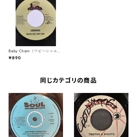
Baby Cham（ベビーシャム）
& Bounty Killer（ボンティキ
¥890
ラー）& Michael Rose（マイ
ケルローズ） - Stronger
【7'】
同じカテゴリの商品