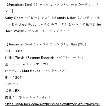
【Jamaican Soul（ジャマイカンソウル）からの一言リコメ
ンド】
Baby Cham（ベビーシャム）& Bounty Killer（ボンティキラ
ー）& Michael Rose（マイケルローズ）というこの豪華3 the
Hard Wayはいかつめです。ビッグヒット
【Jamaican Soul（ジャマイカンソウル）商品詳細】
SKU: 10415
仕様：7inch（Reggae Record<レゲエレコード>）
国：Jamaica（ジャマイカ）
レーベル：Mad House（マッドハウス）
年代：2011
Riddim：
状態：EX
視聴：こちらから↓（Listen）
https://app.box.com/s/nz8r199c65jcxdhtfcv3zr09hgyeyci