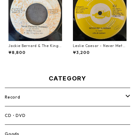
Jackie Bernard & The Kings
Leslie Caesar - Never Met A
tonians - Never Changing H
Woman【12-50067】
¥8,800
¥3,200
armony【7-21948】
CATEGORY
Record
Mento,Calypso,Ballad
CD・DVD
Ska
Goods