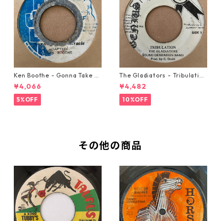
Ken Boothe - Gonna Take A
The Gladiators - Tribulation
Miracle【7-21362】
【7-21365】
¥4,066
¥4,482
5%OFF
10%OFF
その他の商品