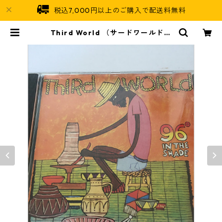
税込7,000円以上のご購入で配送料無料
Third World （サードワールド）
- 96 Degrees In The Shade【 C
D】 | Jamaican Soul