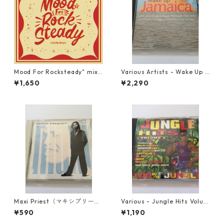
Mood For Rocksteady" mixe
Various Artists - Wake Up J
d by Shinyah【CD-50000】
amaica Part 1【CD】
¥1,650
¥2,290
Maxi Priest（マキシプリース
Various - Jungle Hits Volum
ト） - Maxi【CD】
e 1【CD】
¥590
¥1,190