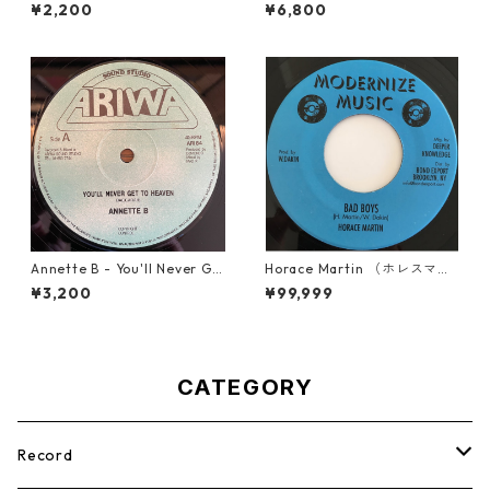
o Remember【7-21824】
True Love【7-22000】
¥2,200
¥6,800
Annette B - You'll Never Ge
Horace Martin （ホレスマー
t To Heaven【12-50058】
ティン） - Bad Boys【7'】
¥3,200
¥99,999
CATEGORY
Record