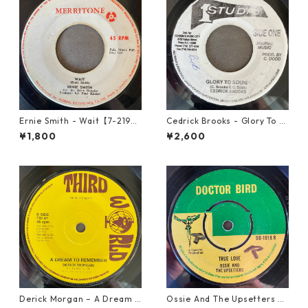
Ernie Smith - Wait【7-2196
Cedrick Brooks - Glory To S
0】
ounds【7-21786】
¥1,800
¥2,600
Derick Morgan – A Dream T
Ossie And The Upsetters -