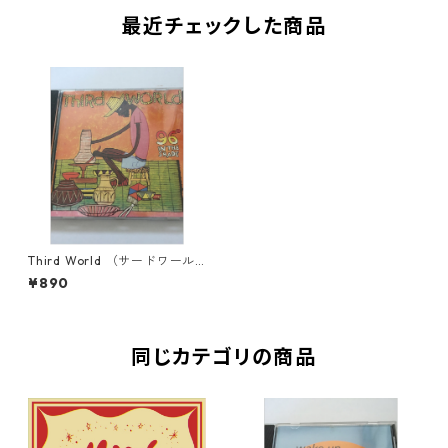
最近チェックした商品
Third World （サードワール
ド） - 96 Degrees In The Sh
¥890
ade【 CD】
同じカテゴリの商品