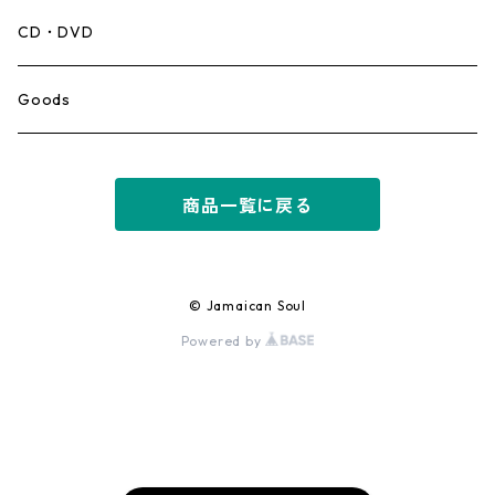
Mento,Calypso,Ballad
CD・DVD
Ska
Goods
Rocksteady
商品一覧に戻る
Roots
Early Reggae/Skins
© Jamaican Soul
Powered by
Lovers
Reggae