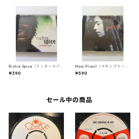
Richie Spice（リッチースパイ
Maxi Priest（マキシプリース
ス） - Universal【CD】
ト） - Intentions【CD】
¥390
¥590
セール中の商品