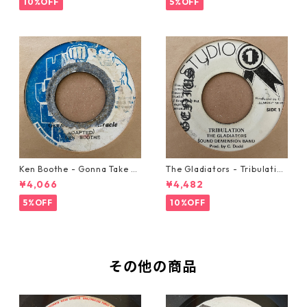
10%OFF
5%OFF
Ken Boothe - Gonna Take A
The Gladiators - Tribulation
Miracle【7-21362】
【7-21365】
¥4,066
¥4,482
5%OFF
10%OFF
その他の商品