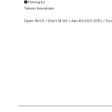
■Filming by
Takumi kawakami
Open:18:00 / Start:18:00 / Adv:¥4,000 (D別) / D