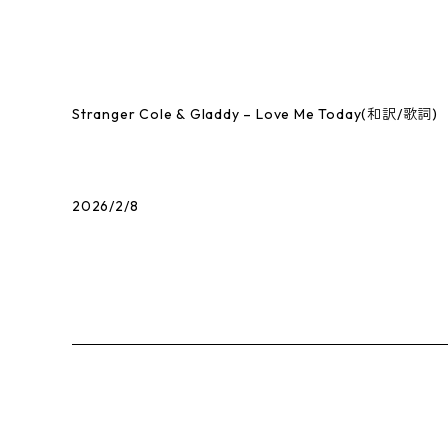
Stranger Cole & Gladdy – Love Me Today(和訳/歌詞)
2026/2/8