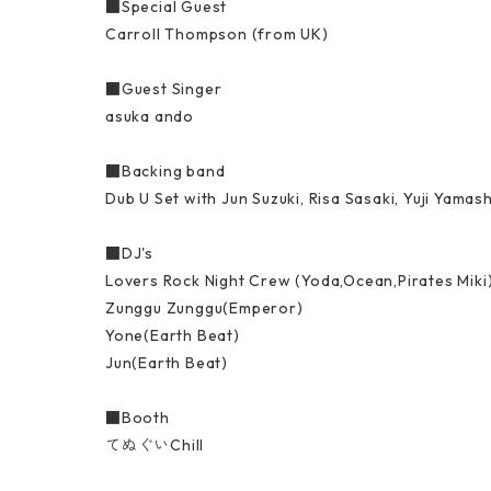
■Special Guest
Carroll Thompson (from UK)
■Guest Singer
asuka ando
■Backing band
Dub U Set with Jun Suzuki, Risa Sasaki, Yuji Yamash
■DJ's 
Lovers Rock Night Crew (Yoda,Ocean,Pirates Miki
Zunggu Zunggu(Emperor)
Yone(Earth Beat)
Jun(Earth Beat)
■Booth
てぬぐいChill