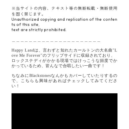
※
当サイトの内容、テキスト等の無断転載・無断使用
を固く禁じます。
Unauthorized copying and replication of the conten
ts of this site,
text are strictly prohibited.
＿＿＿＿＿＿＿＿＿＿＿＿＿＿＿＿＿＿＿＿＿
Happy Landは、言わずと知れたカールトンの大名曲"L
ove Me Forever"のフリップサイドに収録されており、
ロックステディがかかる現場ではけっこうな頻度でか
かっているため、皆んなで合唱したい一曲です！
ちなみにBlackstonesなんかもカバーしていたりするの
で、こちらも興味があればチェックしてみてくださ
い！