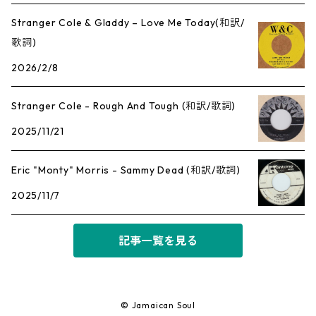
Stranger Cole & Gladdy – Love Me Today(和訳/
歌詞)
2026/2/8
Stranger Cole - Rough And Tough (和訳/歌詞)
2025/11/21
Eric "Monty" Morris - Sammy Dead (和訳/歌詞)
2025/11/7
記事一覧を見る
© Jamaican Soul