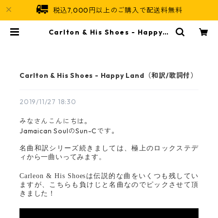
税込7,000円以上のご購入で配送料無料
Carlton & His Shoes - Happy L
and（和訳/歌詞付） | Jamaican S
oul
Carlton & His Shoes - Happy Land（和訳/歌詞付）
2019/11/27 18:30
みなさんこんにちは。
Jamaican SoulのSun-Cです。
名曲和訳シリーズ続きましては、極上のロックステデ
ィから一曲いってみます。
Carleon & His Shoesは伝説的な曲をいくつも残してい
ますが、こちらも負けじと名曲なのでピックさせて頂
きました！