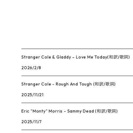
Stranger Cole & Gladdy – Love Me Today(和訳/歌詞)
2026/2/8
Stranger Cole - Rough And Tough (和訳/歌詞)
2025/11/21
Eric "Monty" Morris - Sammy Dead (和訳/歌詞)
2025/11/7