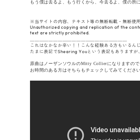
もう僕は去るよ、もう行くから、今去るよ、僕の所
※当サイトの内容、テキスト等の無断転載・無断使
Unauthorized copying and replication of the conte
text are strictly prohibited.
＿＿＿＿＿＿＿＿＿＿＿＿＿＿＿＿＿＿＿＿＿
これはなかなか辛い！！こんな経験ある方もいるん
たまに表記でShearing Youという表記もありますが
原曲はノーザンソウルのMitty Collierになり
お時間のある方はそちらもチェックしてみてくださ