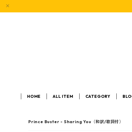
HOME
ALL ITEM
CATEGORY
BL
Prince Buster - Sharing You（和訳/歌詞付）