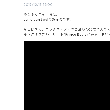
2019/12/13 19:00
みなさんこんにちは。
Jamaican SoulのSun-Cです。
今回はスカ、ロックステディの黄金期の発展に大き
キングオブブルービート"Prince Buster"から一