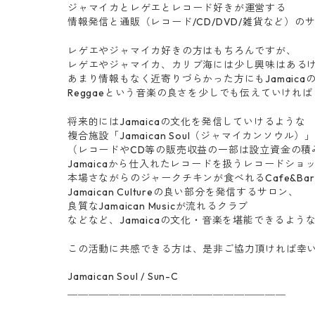
ジャマイカとレゲエとレコード好きが運営する
情報発信と通販（レコード/CD/DVD/雑貨など）の
レゲエやジャマイカ好きの方はもちろんですが、
レゲエやジャマイカ、カリブ海には少し興味はある
あまり情報もなく近寄りづらかった方にもJamaica
Reggaeという音楽の良さを少しでも伝えていけれ
将来的にはJamaicaの文化を発信していけるような
複合施設「Jamaican Soul（ジャマイカンソ
（レコードやCD等の販売収益の一部は設立資金の積
Jamaicaから仕入れたレコードを扱うレコードショ
本場さながらのジャークチキンが食べれるCafe&Ba
Jamaican Cultureの良い部分を発信するサロン、
良質なJamaican Musicが流れるクラブ
などなど、Jamaicaの文化・音楽を堪能できるよ
この活動に共感できる方は、是非ご協力頂ければ幸
Jamaican Soul / Sun-C
＿＿＿＿＿＿＿＿＿＿＿＿＿＿＿＿＿＿＿＿＿