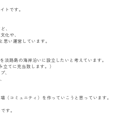
サイトです。
けど、
の文化や、
ばと思い運営しています。
ウル）」を淡路島の海岸沿いに設立したいと考えています。
み立てに充当致します。）
ップ、
r、
うな場（コミュニティ）を作っていこうと思っています。
いです。