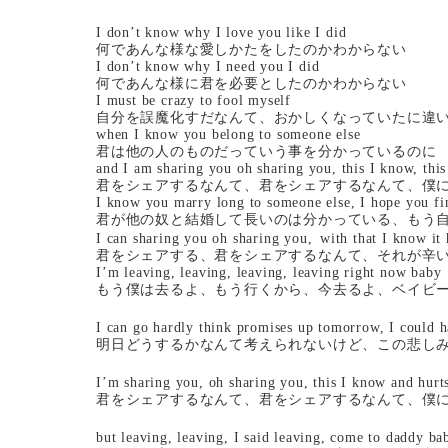
I don’t know why I love you like I did
何であんな様な愛しかたをしたのかわからない
I don’t know why I need you I did
何であんな様に君を必要としたのかわからない
I must be crazy to fool myself
自分を誤魔化すだなんて、おかしくなっていたに違
when I know you belong to someone else
君は他の人のものだっていう事を分かっているのに
and I am sharing you oh sharing you, this I know, thi
君をシェアするなんて、君をシェアするなんて、僕
I know you marry long to someone else, I hope you find
君が他の奴と結婚して長いのは分かっている、もう
I can sharing you oh sharing you,
with that I know it
君をシェアする、君をシェアするなんて、それが辛
I’m leaving, leaving, leaving, leaving right now baby
もう僕は去るよ、もう行くから、今去るよ、ベイビ
I can go hardly think promises up tomorrow, I could h
明日どうするかなんて考えられないけど、この悲し
I’m sharing you, oh sharing you, this I know and hur
君をシェアするなんて、君をシェアするなんて、僕
but leaving, leaving, I said leaving, come to daddy ba