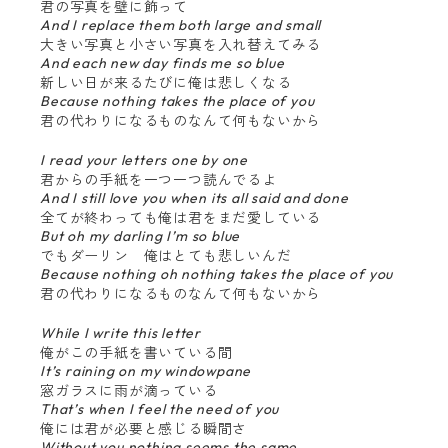
君の写真を壁に飾って
And I replace them both large and small
大きい写真と小さい写真を入れ替えてみる
And each new day finds me so blue
新しい日が来るたびに俺は悲しくなる
Because nothing takes the place of you
君の代わりになるものなんて何もないから
I read your letters one by one
君からの手紙を一つ一つ読んでるよ
And I still love you when its all said and done
全てが終わっても俺は君をまだ愛している
But oh my darling I’m so blue
でもダーリン 俺はとても悲しいんだ
Because nothing oh nothing takes the place of you
君の代わりになるものなんて何もないから
While I write this letter
俺がこの手紙を書いている間
It’s raining on my windowpane
窓ガラスに雨が滴っている
That’s when I feel the need of you
俺には君が必要と感じる瞬間さ
Without you nothing seems the same