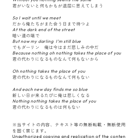
君がいないと何もかもが退屈に思えてしまう
So I wait until we meet
だから俺たちがまた会う日まで待つよ
At the dark end of the street
暗い道の端で
But now my darling I’m still blue
でもダーリン 俺は今はまだ悲しみの中だ
Because nothing oh nothing takes the place of you
君の代わりになるものなんて何もないから
Oh nothing takes the place of you
君の代わりになるものなんて何もない
And each new day finds me so blue
新しい日が来るたびに俺は悲しくなる
Nothing nothing takes the place of you
君の代わりになるものは何もない
※当サイトの内容、テキスト等の無断転載・無断使用
を固く禁じます。
Unauthorized copying and replication of the conten