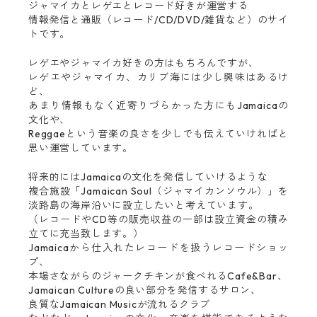
ジャマイカとレゲエとレコード好きが運営する
情報発信と通販（レコード/CD/DVD/雑貨など）のサイ
トです。
レゲエやジャマイカ好きの方はもちろんですが、
レゲエやジャマイカ、カリブ海には少し興味はあるけ
ど、
あまり情報もなく近寄りづらかった方にもJamaicaの
文化や、
Reggaeという音楽の良さを少しでも伝えていければと
思い運営しています。
将来的にはJamaicaの文化を発信していけるような
複合施設「Jamaican Soul（ジャマイカンソウル）」を
淡路島の海岸沿いに設立したいと考えています。
（レコードやCD等の販売収益の一部は設立資金の積み
立てに充当致します。）
Jamaicaから仕入れたレコードを扱うレコードショッ
プ、
本場さながらのジャークチキンが食べれるCafe&Bar、
Jamaican Cultureの良い部分を発信するサロン、
良質なJamaican Musicが流れるクラブ