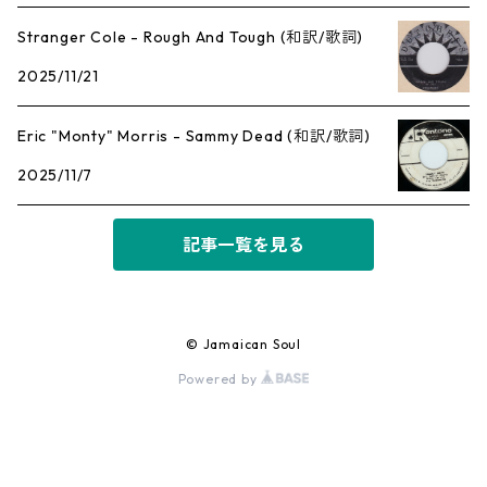
Stranger Cole - Rough And Tough (和訳/歌詞)
2025/11/21
Eric "Monty" Morris - Sammy Dead (和訳/歌詞)
2025/11/7
記事一覧を見る
© Jamaican Soul
Powered by