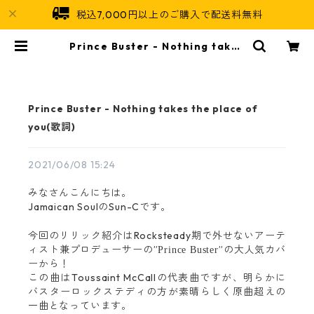
税込7,000円以上のご購入で配送料無料
Prince Buster - Nothing takes
the place of you(歌詞) | Jamaic
an Soul
Prince Buster - Nothing takes the place of
you(歌詞)
2021/06/08 15:24
みなさんこんにちは。
Jamaican SoulのSun-Cです。
今回のリリック紹介はRocksteady期で外せないアーテ
ィスト兼プロデューサーの”
”の大人気カバ
Prince Buster
ーから！
この曲はToussaint McCallの代表曲ですが、明らかに
バスターロックステディの方が素晴らしく原曲超えの
一曲となっています。