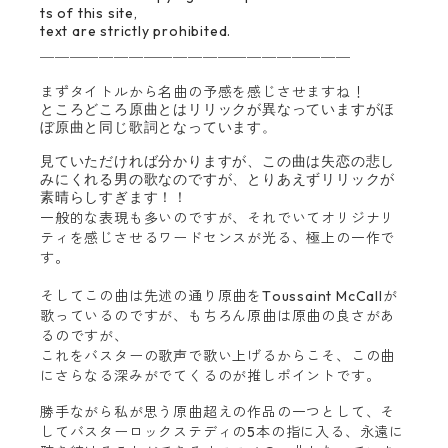
ts of this site,
text are strictly prohibited.
＿＿＿＿＿＿＿＿＿＿＿＿＿＿＿＿＿＿＿＿＿
まずタイトルから名曲の予感を感じさせますね！
ところどころ原曲とはリリックが異なっていますがほ
ぼ原曲と同じ歌詞となっています。
見ていただければ分かりますが、この曲は失恋の悲し
みにくれる男の歌なのですが、とりあえずリリックが
素晴らしすぎます！！
一般的な表現も多いのですが、それでいてオリジナリ
ティを感じさせるワードセンスが光る、極上の一作で
す。
そしてこの曲は先述の通り原曲をToussaint McCallが
歌っているのですが、もちろん原曲は原曲の良さがあ
るのですが、
これをバスターの歌声で歌い上げるからこそ、この曲
にさらなる深みがでてくるのが推しポイントです。
勝手ながら私が思う原曲超えの作品の一つとして、そ
してバスターロックステディの5本の指に入る、永遠に