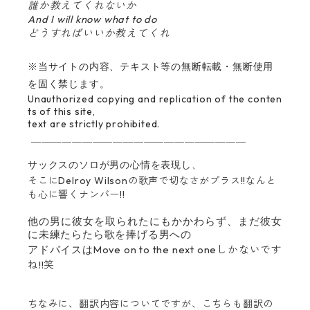
誰か教えてくれないか
And I will know what to do
どうすればいいか教えてくれ
※当サイトの内容、テキスト等の無断転載・無断使用
を固く禁じます。
Unauthorized copying and replication of the conten
ts of this site,
text are strictly prohibited.
＿＿＿＿＿＿＿＿＿＿＿＿＿＿＿＿＿＿＿＿＿
サックスのソロが男の心情を表現し、
そこに
Delroy Wilsonの歌声で切なさがプラス!!なんと
も心に響くナンバー!!
他の男に彼女を取られたにもかかわらず、まだ彼女
に未練たらたら歌を捧げる男への
Move on to the next oneしかないです
アドバイスは
ね!!笑
ちなみに、翻訳内容についてですが、こちらも翻訳の