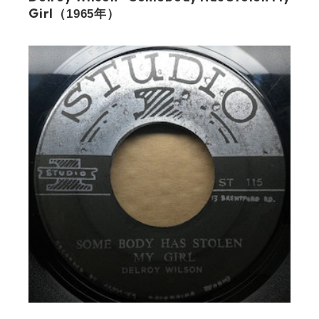
Girl
（1965年）