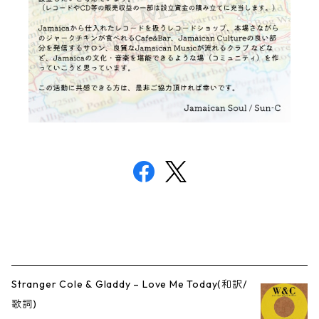
Stranger Cole & Gladdy – Love Me Today(和訳/
歌詞)