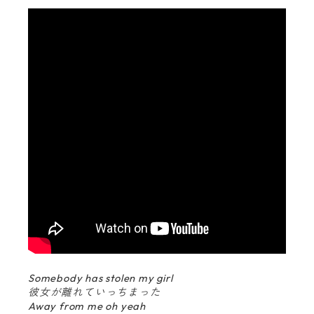
Somebody has stolen my girl
彼女が離れていっちまった
Away from me oh yeah