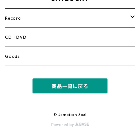
Record
Mento,Calypso,Ballad
CD・DVD
Ska
Goods
Rocksteady
商品一覧に戻る
Roots
Early Reggae/Skins
© Jamaican Soul
Powered by
Lovers