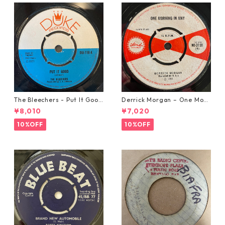
The Bleechers - Put It Good
Derrick Morgan – One Morn
【7-21637】
ing In May【7-21653】
¥8,010
¥7,020
10%OFF
10%OFF