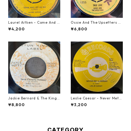
Laurel Aitken - Come And L
Ossie And The Upsetters -
et Us Go【7-21779】
True Love【7-22000】
¥4,200
¥6,800
Jackie Bernard & The Kings
Leslie Caesar - Never Met A
tonians - Never Changing H
Woman【12-50067】
¥8,800
¥3,200
armony【7-21948】
CATEGORY