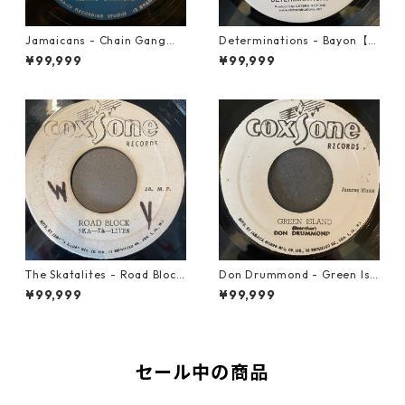
Jamaicans - Chain Gang【7
Determinations - Bayon【7-
-21911】
21865】
¥99,999
¥99,999
The Skatalites - Road Block
Don Drummond - Green Isl
【7-21996】
and【7-22018】
¥99,999
¥99,999
セール中の商品