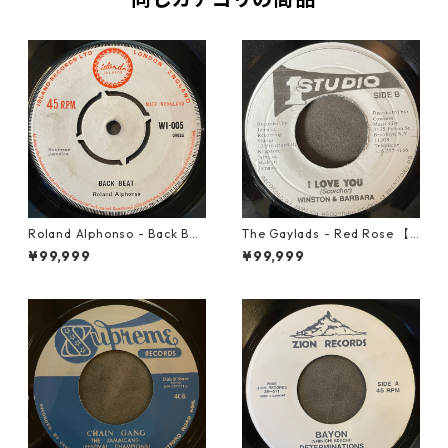
Roland Alphonso - Back Bea
The Gaylads - Red Rose 【7
t【7-21909】
-21853】
¥99,999
¥99,999