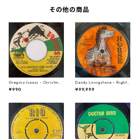
その他の商品
Gregory Isaacs - Christmas
Dandy Livingstone – Right
Time Once Again【7-2058
On Brother【7-21946】
¥990
¥99,999
9】